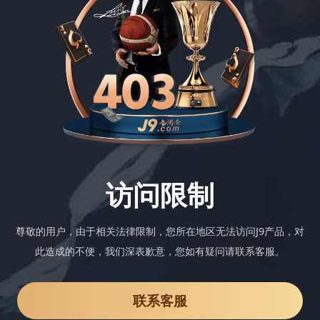
访问限制
尊敬的用户，由于相关法律限制，您所在地区无法访问J9产品，对
此造成的不便，我们深表歉意，您如有疑问请联系客服。
联系客服